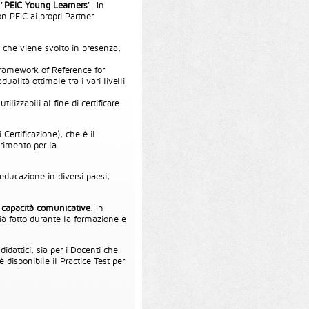
 "
PEIC Young Learners
". In
on PEIC ai propri Partner
 che viene svolto in presenza,
Framework of Reference for
lità ottimale tra i vari livelli
izzabili al fine di certificare
 Certificazione), che è il
ferimento per la
'educazione in diversi paesi,
e
capacità comunicative
. In
ià fatto durante la formazione e
didattici, sia per i Docenti che
disponibile il Practice Test per