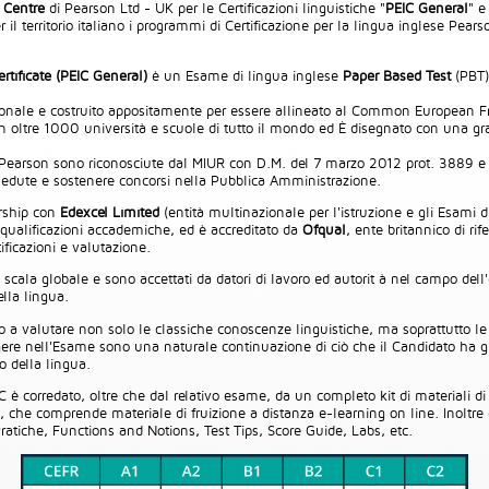
 Centre
di Pearson Ltd - UK per le Certificazioni linguistiche "
PEIC General
" e
r il territorio italiano i programmi di Certificazione per la lingua inglese Pears
rtificate (PEIC General)
è un Esame di lingua inglese
Paper Based Test
(PBT)
azionale e costruito appositamente per essere allineato al Common European 
n oltre 1000 università e scuole di tutto il mondo ed È disegnato con una gradua
/Pearson sono riconosciute dal MIUR con D.M. del 7 marzo 2012 prot. 3889 e util
sedute e sostenere concorsi nella Pubblica Amministrazione.
ership con
Edexcel Limited
(entità multinazionale per l'istruzione e gli Esami di
 qualificazioni accademiche, ed è accreditato da
Ofqual
, ente britannico di ri
ficazioni e valutazione.
 su scala globale e sono accettati da datori di lavoro ed autorit à nel campo dell
lla lingua.
a valutare non solo le classiche conoscenze linguistiche, ma soprattutto l
gere nell'Esame sono una naturale continuazione di ciò che il Candidato ha g
o della lingua.
IC è corredato, oltre che dal relativo esame, da un completo kit di materiali di 
, che comprende materiale di fruizione a distanza e-learning on line. Inoltre è 
atiche, Functions and Notions, Test Tips, Score Guide, Labs, etc.