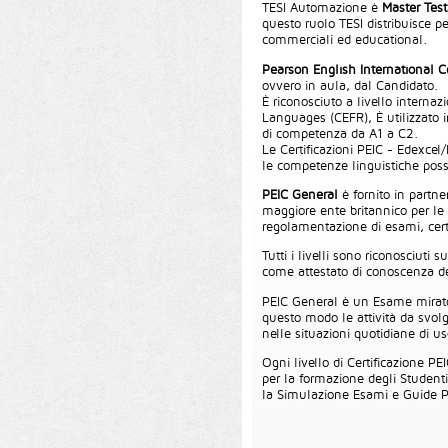
TESI Automazione è
Master Test
questo ruolo TESI distribuisce pe
commerciali ed educational.
Pearson English International Ce
ovvero in aula, dal Candidato.
È riconosciuto a livello intern
Languages (CEFR), È utilizzato i
di competenza da A1 a C2.
Le Certificazioni PEIC - Edexcel
le competenze linguistiche pos
PEIC General
è fornito in partn
maggiore ente britannico per le
regolamentazione di esami, certi
Tutti i livelli sono riconosciuti
come attestato di conoscenza de
PEIC General è un Esame mirato 
questo modo le attività da svol
nelle situazioni quotidiane di us
Ogni livello di Certificazione PE
per la formazione degli Studenti
la Simulazione Esami e Guide Pr