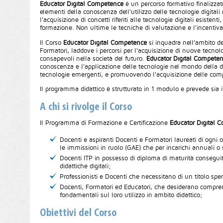
Educator Digital Competence
è un percorso formativo finalizzato
elementi della conoscenza dell'utilizzo delle tecnologie digita
l'acquisizione di concetti riferiti alle tecnologie digitali esistent
formazione. Non ultime le tecniche di valutazione e l'incentivazi
Il Corso
Educator Digital Competence
si inquadra nell'ambito d
Formatori, laddove i percorsi per l'acquisizione di nuove tecnol
consapevoli nella società del futuro.
Educator Digital Compete
conoscenza e l'applicazione delle tecnologie nel mondo della di
tecnologie emergenti, e promuovendo l'acquisizione delle comp
Il programma didattico è strutturato in 1 modulo e prevede sia i
A chi si rivolge il Corso
Il Programma di Formazione e Certificazione
Educator Digital 
Docenti e aspiranti Docenti e Formatori laureati di ogni
le immissioni in ruolo (GAE) che per incarichi annuali o
Docenti ITP in possesso di diploma di maturità conseguit
didattiche digitali;
Professionisti e Docenti che necessitano di un titolo spe
Docenti, Formatori ed Educatori, che desiderano compren
fondamentali sul loro utilizzo in ambito didattico;
Obiettivi del Corso