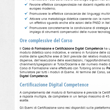
Favorire effettiva consapevolezza nei docenti rispetto all
europeo moderno;
Promuovere la effettiva conoscenza dei linguaggi multim
Attivare una metodologia didattica coerente con la normat
un effettivo sguardo anche alle azioni della PNSD in Ital
Promuovere concretamente la condivisione di strategie e 
impiego di strumenti compensativi delle nuove tecnologi
Ore complessive del Corso
Il
Corso di Formazione e Certificazione Digital Competence
ha u
modulo didattico sono indicative, e variano in funzione delle c
inoltre dalle specifiche aree di Skill previste dal relativo modul
dispense, dall'esecuzione delle esercitazioni, l'approfondimento s
chiarimenti/spiegazioni al Tutor/Docente e dal numero medio di 
Corso di Formazione viene effettuato con Tutoring online su
Pi
Simulatore per tutti i moduli di Esame. Al termine del Corso, sa
Digital Competence
.
Certificazione Digital Competence
A completamento del modulo di formazione è prevista la Certi
a risposta multipla, da completare in un tempo massimo di 45 
esatte.
Gli Esami di Certificazione sono resi disponibili sulla piattafor