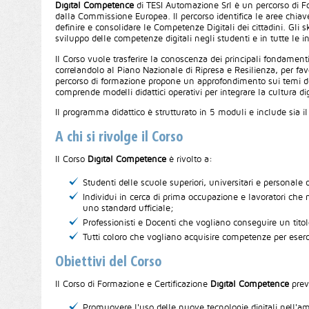
Digital Competence
di TESI Automazione Srl è un percorso di F
dalla Commissione Europea. Il percorso identifica le aree chiave
definire e consolidare le Competenze Digitali dei cittadini. Gli sk
sviluppo delle competenze digitali negli studenti e in tutte le in
Il Corso vuole trasferire la conoscenza dei principali fondament
correlandolo al Piano Nazionale di Ripresa e Resilienza, per favo
percorso di formazione propone un approfondimento sui temi dell
comprende modelli didattici operativi per integrare la
cultura d
Il programma didattico è strutturato in 5 moduli e include sia il
A chi si rivolge il Corso
Il Corso
Digital Competence
è rivolto a:
Studenti delle scuole superiori, universitari e personal
Individui in cerca di prima occupazione e lavoratori che 
uno standard ufficiale;
Professionisti e Docenti che vogliano conseguire un titol
Tutti coloro che vogliano acquisire competenze per esercit
Obiettivi del Corso
Il Corso di Formazione e Certificazione
Digital Competence
prev
Promuovere l'uso delle nuove tecnologie digitali nell'amb